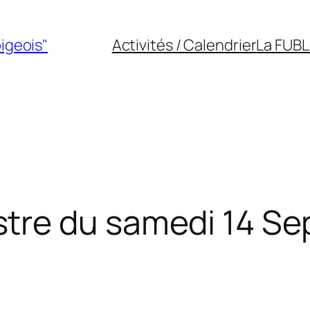
bigeois"
Activités / Calendrier
La FUB
L
tre du samedi 14 Se